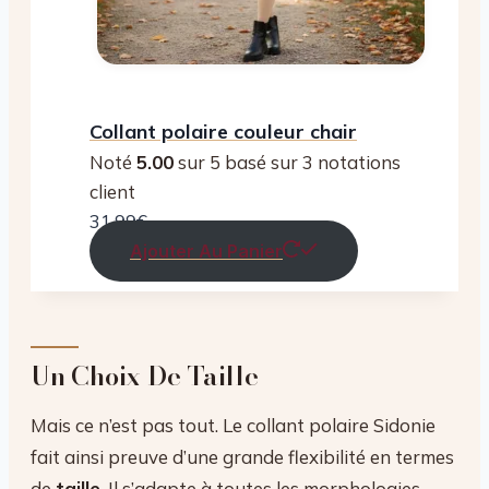
Collant polaire couleur chair
Noté
5.00
sur 5 basé sur
3
notations
client
31.99
€
Ajouter Au Panier
Un Choix De Taille
Mais ce n’est pas tout. Le collant polaire Sidonie
fait ainsi preuve d’une grande flexibilité en termes
de
taille
. Il s’adapte à toutes les morphologies,